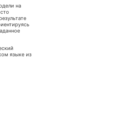
одели на
асто
результате
риентируясь
гаданное
еский
ком языке из