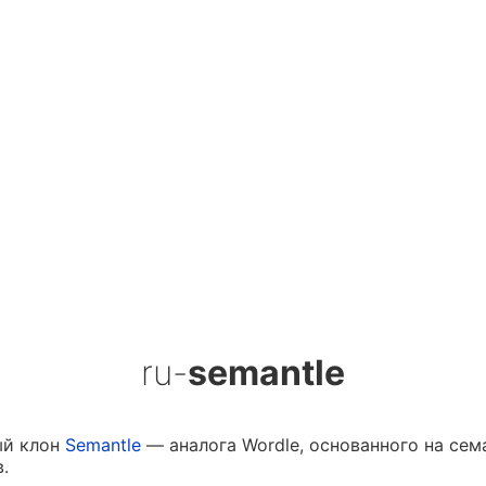
ru-
semantle
ый клон
Semantle
— аналога Wordle, основанного на сем
.