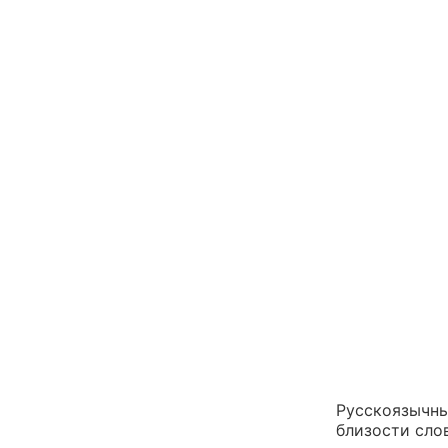
Русскоязычн
близости слов