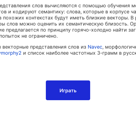
едставления слов вычисляются с помощью обучения м
тов и кодируют семантику: слова, которые в корпусе ч
в похожих контекстах будут иметь близкие векторы. В 
ры слов можно оценить их семантическую близость. О
ние предлагается по принципу горячо-холодно найти за
 попыток не ограничено.
 векторные представления слов из
Navec
, морфологич
ymorphy2
и список наиболее частотных 3-грамм в русс
Играть