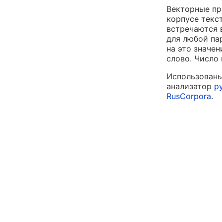
Векторные пр
корпусе текс
встречаются 
для любой па
на это значе
слово. Число
Использованы
анализатор
p
RusCorpora
.